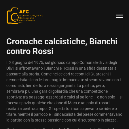
Cronache calcistiche, Bianchi 
contro Rossi
Il 23 giugno del 1975, sul glorioso campo Comunale di via degli
Ulivi, si affrontavano i Bianchi e i Rossi in una sfida destinata a
passare alla storia. Come nei celebri racconti di Guareschi, i
democristiani con le loro maglie immacolate si scontravano con i
comunisti, fieri dei loro rossi sgargianti. La partita, però,
sembrava più una gara di goliardia che una competizione
sportiva: tra passaggi azzardati e calci al pallone – e non solo – si
faceva spazio qualche citazione di Marx e un paio di rosari
recitati a centrocampo. Gli spettatori non sapevano se ridere o
tifare, mentre il parroco e il sindacalista del paese commentavano
la partita con la stessa passione con cui discutevano in piazza.